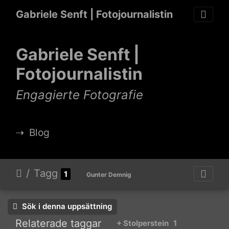
Gabriele Senft | Fotojournalistin
Gabriele Senft |
Fotojournalistin
Engagierte Fotografie
⇢
Blog
Tagg
1
Gunter Demnig
Sök i denna uppsättning
Relaterade taggar
+ Stolperstein
1