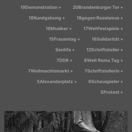
19
+ Demonstration
20
+ Brandenburger Tor
18
+ Kundgebung
18
+ gegen Rassismus
16
+ Musiker
17
+ Weltfestspiele
15
+ Frauentag
16
+ Solidarität
9
+ antifa
12
+ Schriftsteller
7
+ DDR
8
+ Welt Roma Tag
7
+ Weihnachtsmarkt
7
+ Schriftstellerin
5
+ Alexanderplatz
6
+ Schauspieler
5
+ Protest