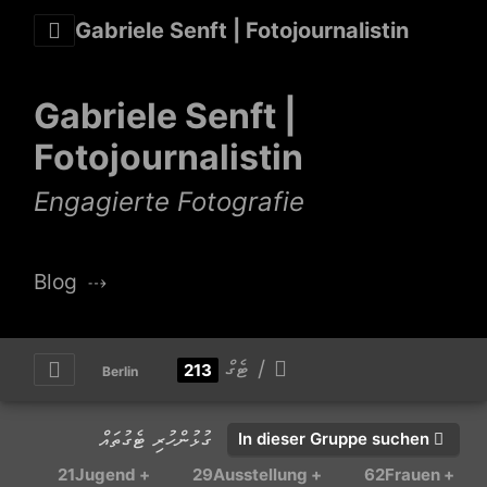
Gabriele Senft | Fotojournalistin
Gabriele Senft |
Fotojournalistin
Engagierte Fotografie
Blog
⇢
ޓެގް
213
Berlin
ގުޅުންހުރި ޓެގުތައް
In dieser Gruppe suchen
21
+ Jugend
29
+ Ausstellung
62
+ Frauen