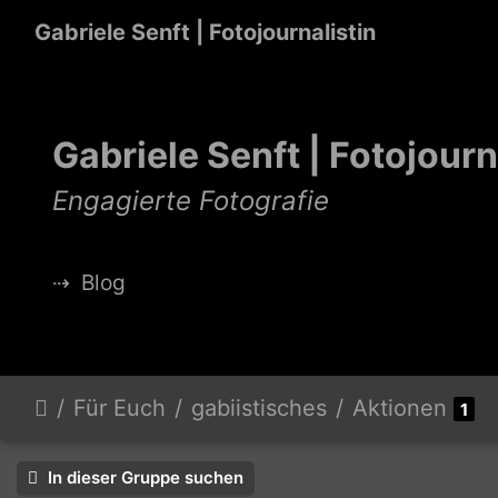
Gabriele Senft | Fotojournalistin
Gabriele Senft | Fotojourn
Engagierte Fotografie
⇢
Blog
Für Euch
gabiistisches
Aktionen
1
In dieser Gruppe suchen