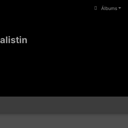
Álbums
alistin