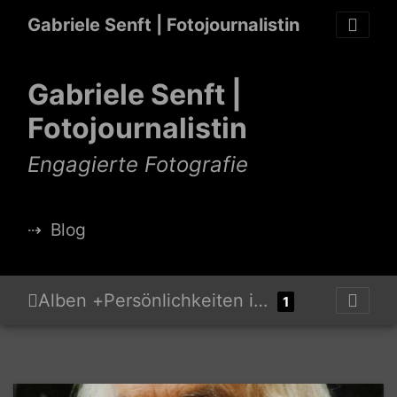
Gabriele Senft | Fotojournalistin
Gabriele Senft |
Fotojournalistin
Engagierte Fotografie
⇢
Blog
Alben
+
Persönlichkeiten in sozialer und politischer Hinsicht (alphabetisch)
1