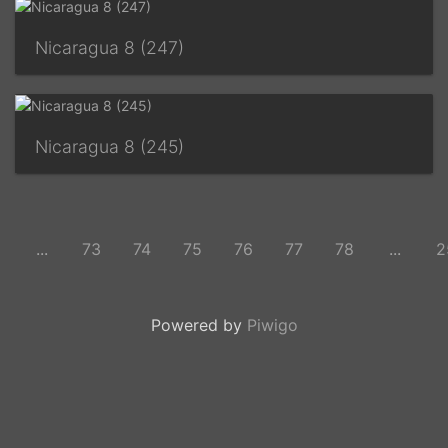
Nicaragua 8 (247)
Nicaragua 8 (245)
...
73
74
75
76
77
78
...
2
Powered by
Piwigo